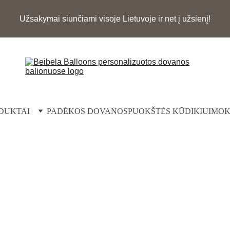
Užsakymai siunčiami visoje Lietuvoje ir net į užsienį!
DUKTAI
PADĖKOS DOVANOS
PUOKŠTĖS KŪDIKIUI
MOK