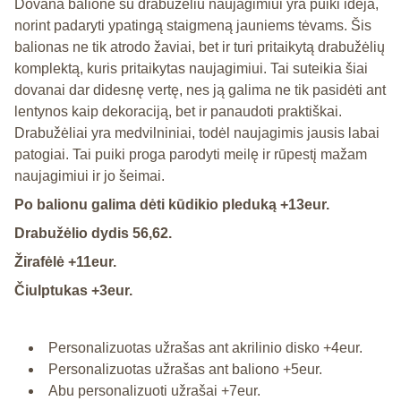
Dovana balione su drabužėliu naujagimiui yra puiki idėja,
norint padaryti ypatingą staigmeną jauniems tėvams. Šis
balionas ne tik atrodo žaviai, bet ir turi pritaikytą drabužėlių
komplektą, kuris pritaikytas naujagimiui. Tai suteikia šiai
dovanai dar didesnę vertę, nes ją galima ne tik pasidėti ant
lentynos kaip dekoraciją, bet ir panaudoti praktiškai.
Drabužėliai yra medvilniniai, todėl naujagimis jausis labai
patogiai. Tai puiki proga parodyti meilę ir rūpestį mažam
naujagimiui ir jo šeimai.
Po balionu galima dėti kūdikio pleduką +13eur.
Drabužėlio dydis 56,62.
Žirafėlė +11eur.
Čiulptukas +3eur.
Personalizuotas užrašas ant akrilinio disko +4eur.
Personalizuotas užrašas ant baliono +5eur.
Abu personalizuoti užrašai +7eur.