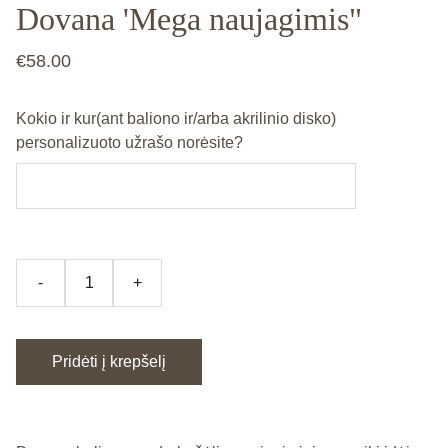
Dovana 'Mega naujagimis"
€58.00
Kokio ir kur(ant baliono ir/arba akrilinio disko)
personalizuoto užrašo norėsite?
-
+
Pridėti į krepšelį