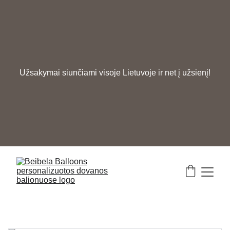
Užsakymai siunčiami visoje Lietuvoje ir net į užsienį!