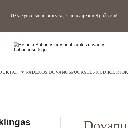
Užsakymai siunčiami visoje Lietuvoje ir net į užsienį!
DUKTAI
PADĖKOS DOVANOS
PUOKŠTĖS KŪDIKIUI
MOK
Dovanų 