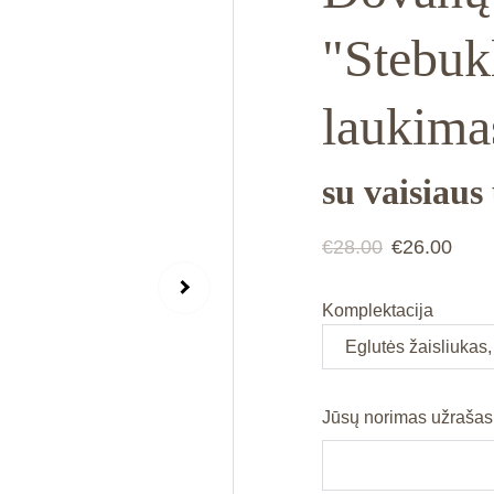
"Stebuk
laukima
su vaisiaus
€28.00
€26.00
Komplektacija
Jūsų norimas užrašas 