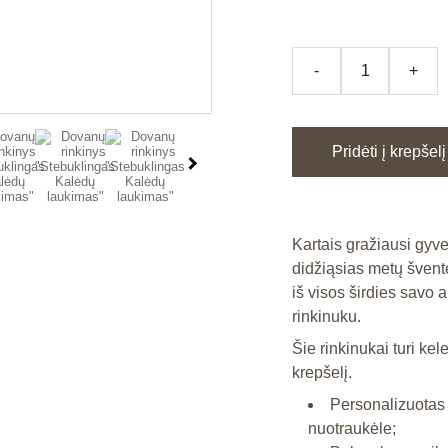
-
+
Pridėti į krepšelį
Kartais gražiausi gyv
didžiąsias metų švente
iš visos širdies savo
rinkinuku.
Šie rinkinukai turi kele
krepšelį.
Personalizuotas 
nuotraukėle;