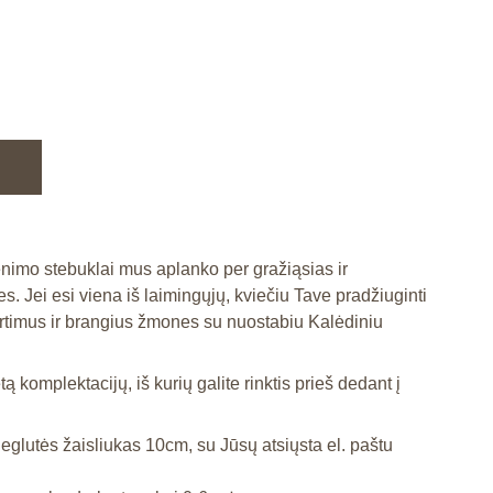
enimo stebuklai mus aplanko per gražiąsias ir
s. Jei esi viena iš laimingųjų, kviečiu Tave pradžiuginti
 artimus ir brangius žmones su nuostabiu Kalėdiniu
tą komplektacijų, iš kurių galite rinktis prieš dedant į
eglutės žaisliukas 10cm, su Jūsų atsiųsta el. paštu