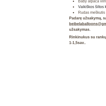
Baby alpaca viln
Vaikiškos šiltos 
Rudas meškutis
Padarę užsakymą, sa
beibelaballoons@gm
užsakymas.
Rinkinukus su rankų 
1-1,5sav..