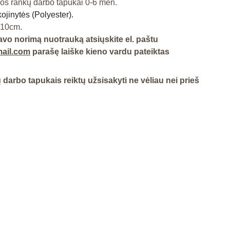
os rankų darbo tapukai 0-6 mėn.
kojinytės (Polyester).
 10cm.
vo norimą nuotrauką atsiųskite el. paštu
ail.com
parašę laiške kieno vardu pateiktas
darbo tapukais reiktų užsisakyti ne vėliau nei prieš