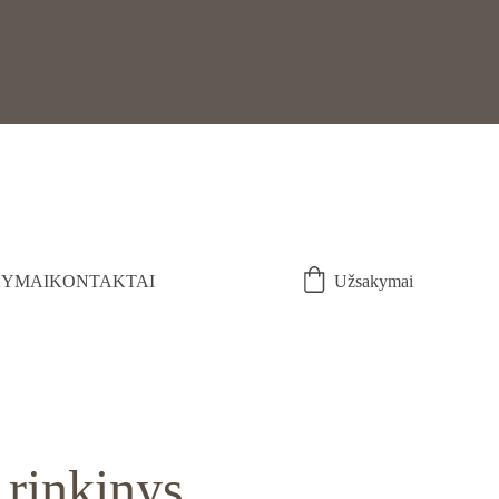
YMAI
KONTAKTAI
Užsakymai
rinkinys