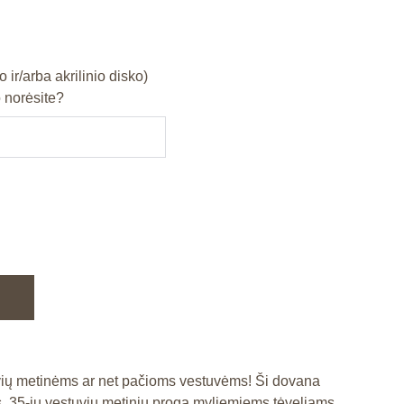
o ir/arba akrilinio disko)
 norėsite?
vių metinėms ar net pačioms vestuvėms! Ši dovana
 35-ių vestuvių metinių proga myliemiems tėveliams.