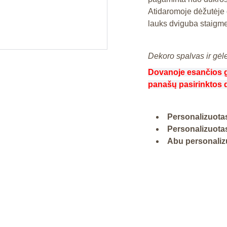
Atidaromoje dėžutėje 
lauks dviguba staigm
Dekoro spalvas ir gėle
Dovanoje esančios gėl
panašų pasirinktos 
Personalizuotas
Personalizuotas
Abu personalizu