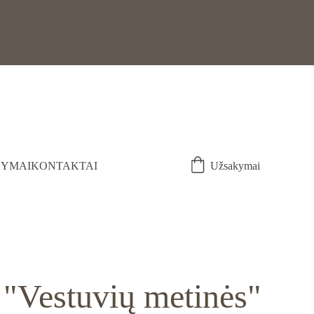
YMAI
KONTAKTAI
Užsakymai
"Vestuvių metinės"