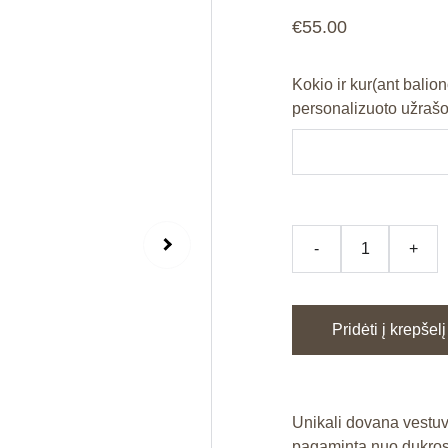
€55.00
Kokio ir kur(ant balion
personalizuoto užrašo
-
+
Pridėti į krepšelį
Unikali dovana vestu
pagaminta nuo dukros,