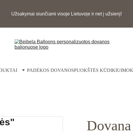
Užsakymai siunčiami visoje Lietuvoje ir net į užsienį!
DUKTAI
PADĖKOS DOVANOS
PUOKŠTĖS KŪDIKIUI
MOK
Dovana 