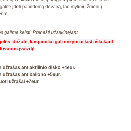
galite įdėti papildomą dovaną, tad mylimų žmonių
ena!
s galime keisti. Pranešti užsakinėjant.
ės, dėžutė, kaspinėliai gali nežymiai kisti išlaikant
dovanos įvaizdį!
 užrašas ant akrilinio disko +4eur.
 užrašas ant baliono +5eur.
oti užrašai +7eur.