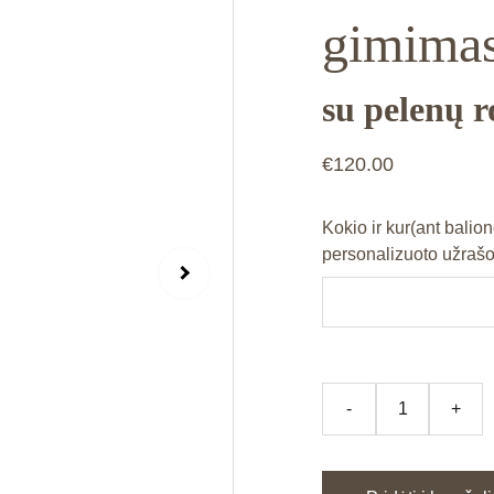
gimima
su pelenų 
€120.00
Kokio ir kur(ant balion
personalizuoto užrašo
-
+