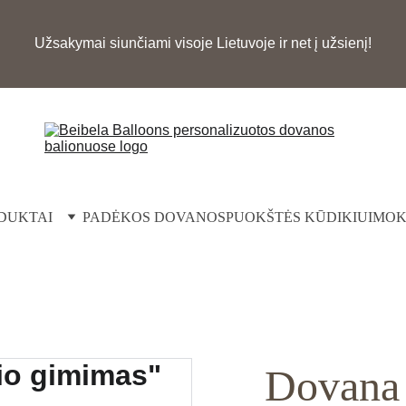
Užsakymai siunčiami visoje Lietuvoje ir net į užsienį!
DUKTAI
PADĖKOS DOVANOS
PUOKŠTĖS KŪDIKIUI
MOK
Dovana 