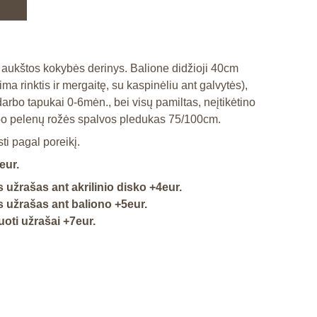
 aukštos kokybės derinys. Balione didžioji 40cm
ima rinktis ir mergaitę, su kaspinėliu ant galvytės),
arbo tapukai 0-6mėn., bei visų pamiltas, neįtikėtino
o pelenų rožės spalvos pledukas 75/100cm.
i pagal poreikį.
eur.
 užrašas ant akrilinio disko +4eur.
 užrašas ant baliono +5eur.
oti užrašai +7eur.