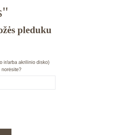
s"
rožės pleduku
o ir/arba akrilinio disko)
 norėsite?