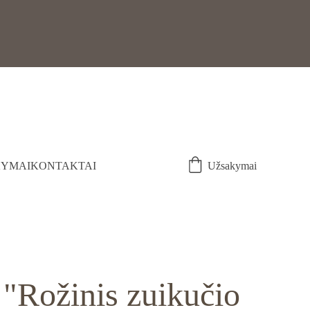
YMAI
KONTAKTAI
Užsakymai
"Rožinis zuikučio