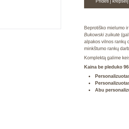
Pridėti į krepšelį
Beprotiško mielumo ir
Bukowski
zuikutė (gal
alpakos vilnos rankų d
minkštumo rankų darb
Komplektą galime keist
Kaina be pleduko 96
Personalizuotas
Personalizuotas
Abu personalizu