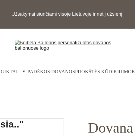
Užsakymai siunčiami visoje Lietuvoje ir net į užsienį!
DUKTAI
PADĖKOS DOVANOS
PUOKŠTĖS KŪDIKIUI
MOK
Dovana