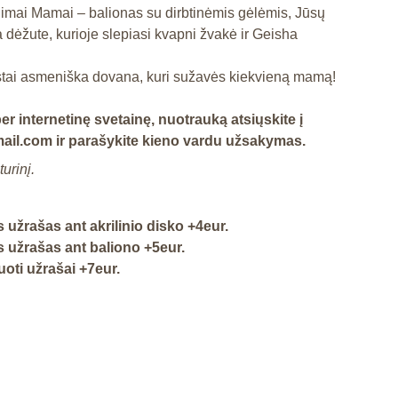
imai Mamai – balionas su dirbtinėmis gėlėmis, Jūsų
 dėžute, kurioje slepiasi kvapni žvakė ir Geisha
rastai asmeniška dovana, kuri sužavės kiekvieną mamą!
r internetinę svetainę, nuotrauką atsiųskite į
il.com ir parašykite kieno vardu užsakymas.
urinį.
 užrašas ant akrilinio disko +4eur.
 užrašas ant baliono +5eur.
oti užrašai +7eur.