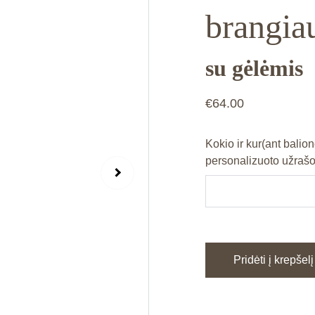
brangiau
su gėlėmis
€64.00
Kokio ir kur(ant balion
personalizuoto užrašo
Pridėti į krepšelį