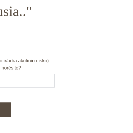
sia.."
o ir/arba akrilinio disko)
 norėsite?