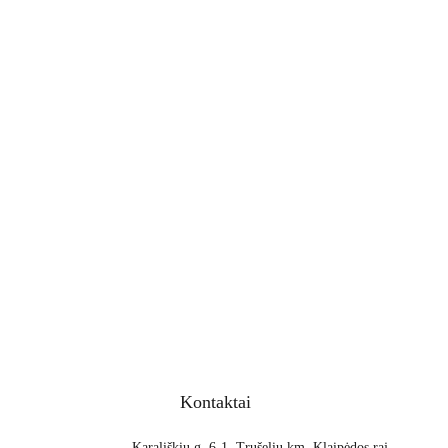
Kontaktai
Karališkių g. 6-1, Trušelių km. Klaipėdos raj.