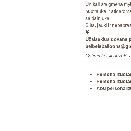
Unikali staigmena myl
nuotrauka ir atidaroma
saldainiukai.
Šilta, jauki ir nepap
💖
Užsisakius dovana pe
beibelaballoons@gma
Galima keisti dėžutės t
Personalizuotas
Personalizuotas
Abu personalizu