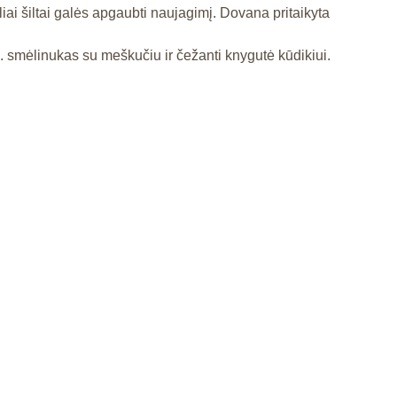
liai šiltai galės apgaubti naujagimį. Dovana pritaikyta
. smėlinukas su meškučiu ir čežanti knygutė kūdikiui.