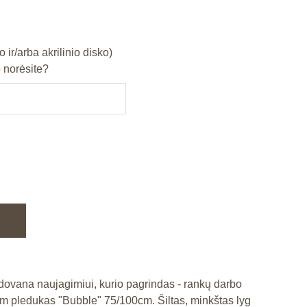
o ir/arba akrilinio disko)
 norėsite?
 dovana naujagimiui, kurio pagrindas - rankų darbo
m pledukas "Bubble" 75/100cm. Šiltas, minkštas lyg