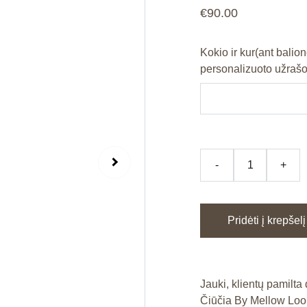
€90.00
Kokio ir kur(ant balion
personalizuoto užrašo
-
+
Pridėti į krepšelį
Jauki, klientų pamilta
Čiūčia By Mellow Loo