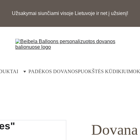
Užsakymai siunčiami visoje Lietuvoje ir net į užsienį!
DUKTAI
PADĖKOS DOVANOS
PUOKŠTĖS KŪDIKIUI
MOK
Dovana 