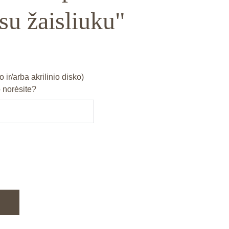
 su žaisliuku"
o ir/arba akrilinio disko)
 norėsite?