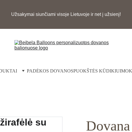
Užsakymai siunčiami visoje Lietuvoje ir net į užsienį!
DUKTAI
PADĖKOS DOVANOS
PUOKŠTĖS KŪDIKIUI
MOK
Dovana