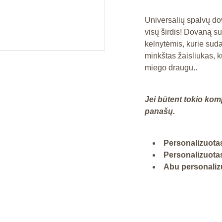
Universalių spalvų do
visų širdis! Dovaną s
kelnytėmis, kurie sud
minkštas žaisliukas, k
miego draugu..
Jei būtent tokio kom
panašų.
Personalizuotas
Personalizuotas
Abu personalizu