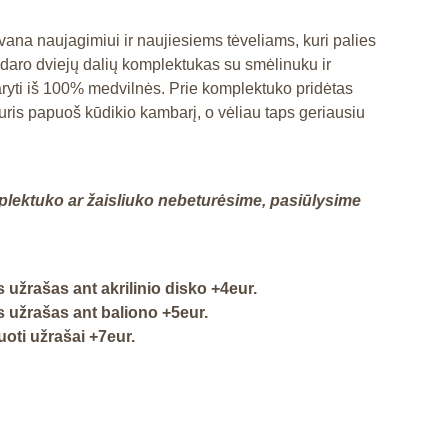
vana naujagimiui ir naujiesiems tėveliams, kuri palies
udaro dviejų dalių komplektukas su smėlinuku ir
aryti iš 100% medvilnės. Prie komplektuko pridėtas
uris papuoš kūdikio kambarį, o vėliau taps geriausiu
plektuko ar žaisliuko nebeturėsime, pasiūlysime
 užrašas ant akrilinio disko +4eur.
 užrašas ant baliono +5eur.
oti užrašai +7eur.