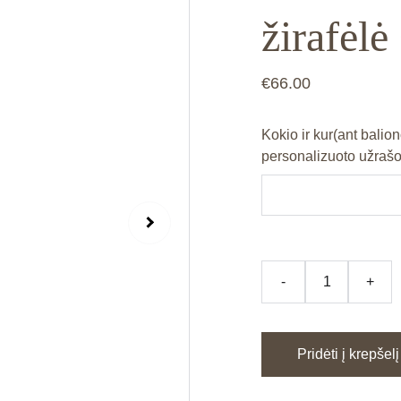
žirafėlė
€66.00
Kokio ir kur(ant balion
personalizuoto užrašo
-
+
Pridėti į krepšelį