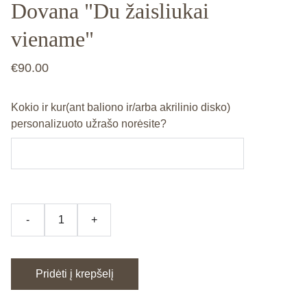
Dovana "Du žaisliukai
viename"
€90.00
Kokio ir kur(ant baliono ir/arba akrilinio disko)
personalizuoto užrašo norėsite?
-
+
Pridėti į krepšelį