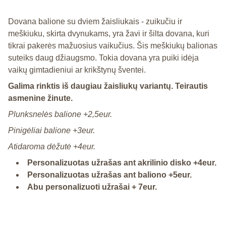
Dovana balione su dviem žaisliukais - zuikučiu ir
meškiuku, skirta dvynukams, yra žavi ir šilta dovana, kuri
tikrai pakerės mažuosius vaikučius. Šis meškiukų balionas
suteiks daug džiaugsmo. Tokia dovana yra puiki idėja
vaikų gimtadieniui ar krikštynų šventei.
Galima rinktis iš daugiau žaisliukų variantų. Teirautis
asmenine žinute.
Plunksnelės balione +2,5eur.
Pinigėliai balione +3eur.
Atidaroma dėžutė +4eur.
Personalizuotas užrašas ant akrilinio disko +4eur.
Personalizuotas užrašas ant baliono +5eur.
Abu personalizuoti užrašai + 7eur.