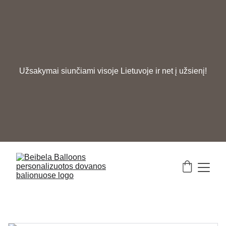
Užsakymai siunčiami visoje Lietuvoje ir net į užsienį!