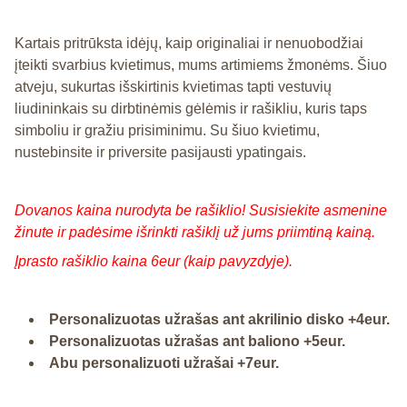
Kartais pritrūksta idėjų, kaip originaliai ir nenuobodžiai
įteikti svarbius kvietimus, mums artimiems žmonėms. Šiuo
atveju, sukurtas išskirtinis kvietimas tapti vestuvių
liudininkais su dirbtinėmis gėlėmis ir rašikliu, kuris taps
simboliu ir gražiu prisiminimu. Su šiuo kvietimu,
nustebinsite ir priversite pasijausti ypatingais.
Dovanos kaina nurodyta be rašiklio! Susisiekite asmenine
žinute ir padėsime išrinkti rašiklį už jums priimtiną kainą.
Įprasto rašiklio kaina 6eur (kaip pavyzdyje).
Personalizuotas užrašas ant akrilinio disko +4eur.
Personalizuotas užrašas ant baliono +5eur.
Abu personalizuoti užrašai +7eur.