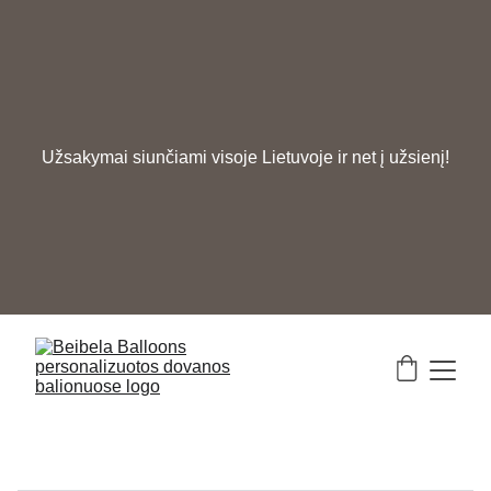
Užsakymai siunčiami visoje Lietuvoje ir net į užsienį!