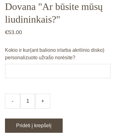
Dovana "Ar būsite mūsų
liudininkais?"
€53.00
Kokio ir kur(ant baliono ir/arba akrilinio disko)
personalizuoto užrašo norėsite?
-
+
Pridėti į krepšelį